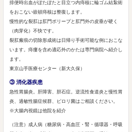
排便時出血がぽたぽたと目立つ内痔核に輪ゴム結紮術
をおこない嵌頓痔核は整復します。
慢性的な裂肛は肛門ポリープと肛門外の皮垂が硬く
（肉芽化）不快です。
裂肛瘢痕の切除形成術は日帰り手術可能な例におこな
います。痔瘻を含め適応外のかたは専門病院へ紹介し
ます。
東京山手医療センター（新大久保）
③ 消化器疾患
急性胃腸炎。肝障害、胆石症。逆流性食道炎と慢性胃
炎、過敏性腸症候群、ピロリ菌はご相談ください。
※大腸内視鏡は他院を紹介
（注意）成人病（糖尿病・高血圧・腎・循環器・呼吸