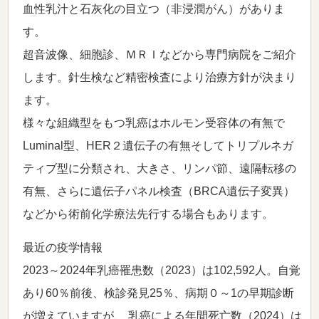
血性乳汁と石灰化の目立つ（非浸潤がん）がありま
す。
超音波像、細胞診、ＭＲＩなどから専門病院をご紹介
します。針生検など精密検査により治療方針が決まり
ます。
様々な組織型をもつ乳癌はホルモン受容体の有無で
Luminal型、HER２遺伝子の有無そしてトリプルネガ
ティブ型に分類され、大きさ、リンパ節、遠隔転移の
有無、さらに遺伝子パネル検査（BRCA遺伝子変異）
などから術前化学療法先行する場合もあります。
最近の疫学情報
2023～2024年乳癌罹患数（2023）は102,592人。自覚
あり60％前後、検診発見25％、病期０～1の早期診断
が増えていますが、 乳癌による年間死亡数（2024）は