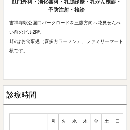
肛門外科・消化器科・乳腺診療・乳がん検診・
予防注射・検診
吉祥寺駅公園口パークロードを三鷹方向へ花見せんべ
い前のビル2階。
1階はお食事処（喜多方ラーメン）、ファミリーマート
横です。
診療時間
月
火
水
木
金
土
日