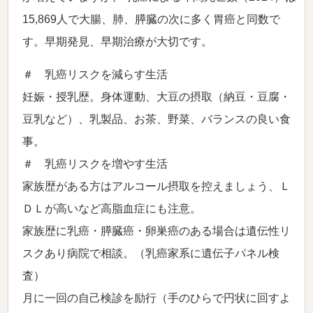
15,869人で大腸、肺、膵臓の次に多く胃癌と同数で
す。早期発見、早期治療が大切です。
＃ 乳癌リスクを減らす生活
妊娠・授乳歴。身体運動、大豆の摂取（納豆・豆腐・
豆乳など）、乳製品、お茶、野菜、バランスの良い食
事。
＃ 乳癌リスクを増やす生活
家族歴がある方はアルコール摂取を控えましょう、Ｌ
ＤＬが高いなど高脂血症にも注意。
家族歴に乳癌・膵臓癌・卵巣癌のある場合は遺伝性リ
スクあり病院で相談。（乳癌家系に遺伝子パネル検
査）
月に一回の自己検診を励行（手のひらで円状に回すよ