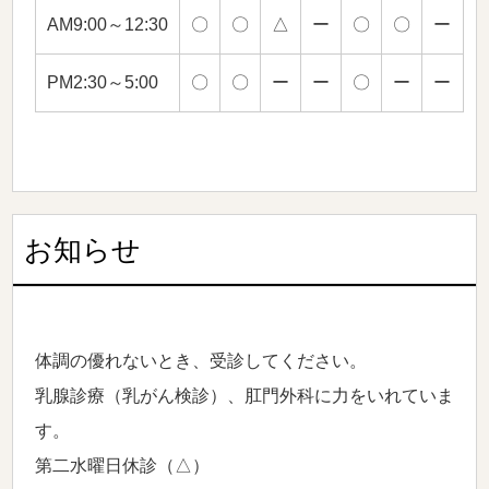
AM9:00～12:30
〇
〇
△
ー
〇
〇
ー
PM2:30～5:00
〇
〇
ー
ー
〇
ー
ー
お知らせ
体調の優れないとき、受診してください。
乳腺診療（乳がん検診）、肛門外科に力をいれていま
す。
第二水曜日休診（△）