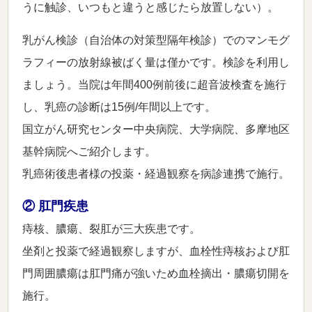
うに触診、いつもと違うと感じたら放置しない）。
乳がん検診（自治体の対策型隔年検診）でのマンモグ
ラフィーの放射線被ばく量は僅かです。検診を利用し
ましょう。当院は年間400例前後に超音波検査を施行
し、乳癌の診断は15例/年間以上です。
国立がん研究センター中央病院、大学病院、多摩地区
基幹病院へご紹介します。
乳癌術後患者様の投薬・経過観察を病診連携で施行。
② 肛門疾患
痔核、膿瘍、裂肛が三大疾患です。
坐剤と投薬で経過観察しますが、血栓性痔核および肛
門周囲膿瘍は肛門痛が強いため血栓摘出・膿瘍切開を
施行。