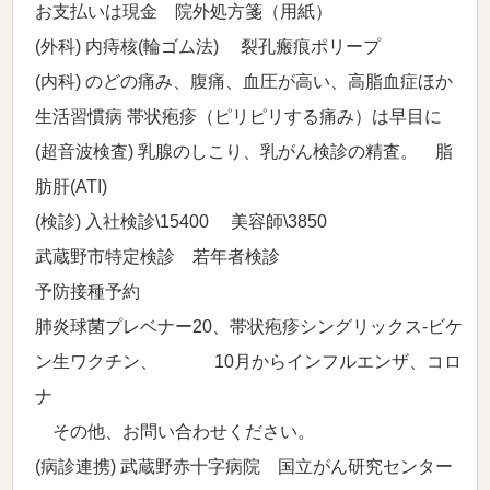
お支払いは現金 院外処方箋（用紙）
(外科) 内痔核(輪ゴム法) 裂孔瘢痕ポリープ
(内科) のどの痛み、腹痛、血圧が高い、高脂血症ほか
生活習慣病 帯状疱疹（ピリピリする痛み）は早目に
(超音波検査) 乳腺のしこり、乳がん検診の精査。 脂
肪肝(ATI)
(検診) 入社検診\15400 美容師\3850
武蔵野市特定検診 若年者検診
予防接種予約
肺炎球菌プレベナー20、帯状疱疹シングリックス-ビケ
ン生ワクチン、 10月からインフルエンザ、コロ
ナ
その他、お問い合わせください。
(病診連携) 武蔵野赤十字病院 国立がん研究センター